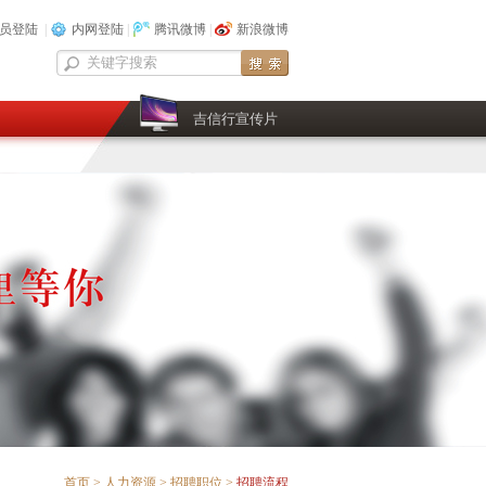
员登陆
|
内网登陆
|
腾讯微博
|
新浪微博
吉信行宣传片
首页
>
人力资源
>
招聘职位
>
招聘流程